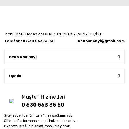
İnönü MAH. Doğan Araslı Bulvarı . NO:88 ESENYURT/İST
Telefon: 0 530 563 35 50
bekoanabyi@gmail.com
Beko Ana Bayi
Üyelik
Müşteri Hizmetleri
0 530 563 35 50
Sitemizde, içeriğin tarafınıza sağlanması,
Whatsapp sipariş hattı
Site'nin Performansının optimize edilmesi ve
0 530 563 35 50
ziyaretçi profilinin anlaşılması için gerekli