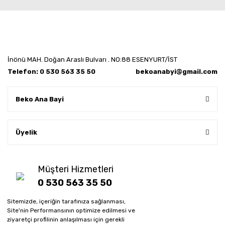
İnönü MAH. Doğan Araslı Bulvarı . NO:88 ESENYURT/İST
Telefon: 0 530 563 35 50
bekoanabyi@gmail.com
Beko Ana Bayi
Üyelik
Müşteri Hizmetleri
0 530 563 35 50
Sitemizde, içeriğin tarafınıza sağlanması,
Whatsapp sipariş hattı
Site'nin Performansının optimize edilmesi ve
0 530 563 35 50
ziyaretçi profilinin anlaşılması için gerekli