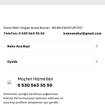
İnönü MAH. Doğan Araslı Bulvarı . NO:88 ESENYURT/İST
Telefon: 0 530 563 35 50
bekoanabyi@gmail.com
Beko Ana Bayi
Üyelik
Müşteri Hizmetleri
0 530 563 35 50
Sitemizde, içeriğin tarafınıza sağlanması,
Whatsapp sipariş hattı
Site'nin Performansının optimize edilmesi ve
0 530 563 35 50
ziyaretçi profilinin anlaşılması için gerekli