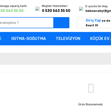
tsapp sipariş hattı
Müşteri Hizmetleri
E-posta ile Ulaş
530 563 35 50
0 530 563 35 50
bekoanabyi@gm
Giriş Yap
ya da
Kayıt Ol
E
ISITMA-SOĞUTMA
TELEVİZYON
KÜÇÜK EV 
Ürün Bulunamadı.