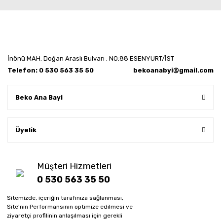
İnönü MAH. Doğan Araslı Bulvarı . NO:88 ESENYURT/İST
Telefon: 0 530 563 35 50
bekoanabyi@gmail.com
Beko Ana Bayi
Üyelik
Müşteri Hizmetleri
0 530 563 35 50
Sitemizde, içeriğin tarafınıza sağlanması,
Whatsapp sipariş hattı
Site'nin Performansının optimize edilmesi ve
0 530 563 35 50
ziyaretçi profilinin anlaşılması için gerekli