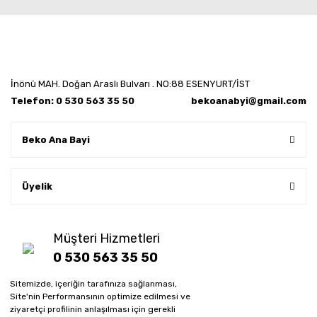
İnönü MAH. Doğan Araslı Bulvarı . NO:88 ESENYURT/İST
Telefon: 0 530 563 35 50
bekoanabyi@gmail.com
Beko Ana Bayi
Üyelik
Müşteri Hizmetleri
0 530 563 35 50
Sitemizde, içeriğin tarafınıza sağlanması,
Whatsapp sipariş hattı
Site'nin Performansının optimize edilmesi ve
0 530 563 35 50
ziyaretçi profilinin anlaşılması için gerekli