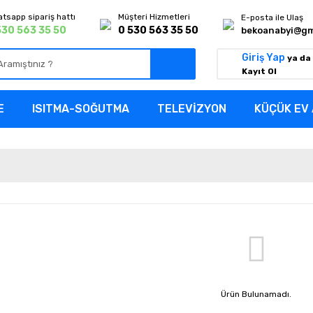
tsapp sipariş hattı
Müşteri Hizmetleri
E-posta ile Ulaş
530 563 35 50
0 530 563 35 50
bekoanabyi@gm
Giriş Yap
ya da
Kayıt Ol
E
ISITMA-SOĞUTMA
TELEVİZYON
KÜÇÜK EV 
Ürün Bulunamadı.