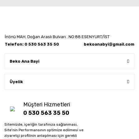
İnönü MAH. Doğan Araslı Bulvarı . NO:88 ESENYURT/İST
Telefon: 0 530 563 35 50
bekoanabyi@gmail.com
Beko Ana Bayi
Üyelik
Müşteri Hizmetleri
0 530 563 35 50
Sitemizde, içeriğin tarafınıza sağlanması,
Whatsapp sipariş hattı
Site'nin Performansının optimize edilmesi ve
0 530 563 35 50
ziyaretçi profilinin anlaşılması için gerekli